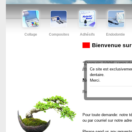
Collage
Composites
Adhésifs
Endodontie
Bienvenue sur 
"Depuis 1996, une éq
innovants et perform
Ce site est exclusivement
dentaire.
Nos produits sont disp
Merci.
Retrouvez notre groupe sur
Pour toute demande: notre 
ou par courriel sur notre adr
Please send us any request